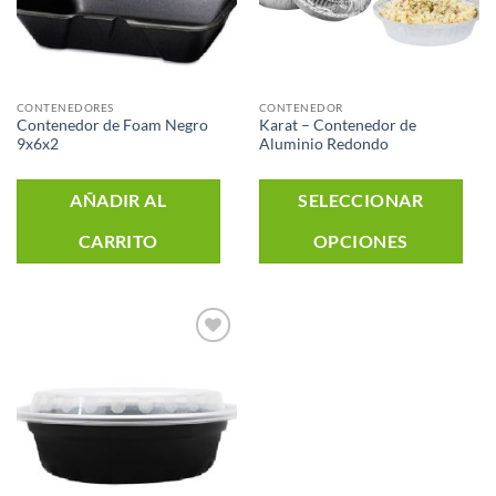
CONTENEDORES
CONTENEDOR
Contenedor de Foam Negro
Karat – Contenedor de
9x6x2
Aluminio Redondo
Es
AÑADIR AL
SELECCIONAR
p
CARRITO
OPCIONES
ti
mú
va
La
op
Añadir
a la
se
lista de
deseos
p
el
e